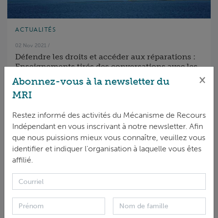
ACTUALITÉS
02 Nov 2021
/
Défendre les droits et accéder aux réparations :
Enseignements tirés des conversations avec les
organisations de la société civile basées en
×
Abonnez-vous à la newsletter du
Afrique de l'Ouest
MRI
Restez informé des activités du Mécanisme de Recours
Indépendant en vous inscrivant à notre newsletter. Afin
que nous puissions mieux vous connaître, veuillez vous
identifier et indiquer l'organisation à laquelle vous êtes
affilié.
ACTUALITÉS
28 Oct 2021
/