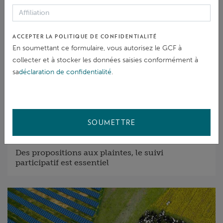
Reconnaissance historique du droit de l'homme
à un environnement propre, sain et durable
ACCEPTER LA POLITIQUE DE CONFIDENTIALITÉ
En soumettant ce formulaire, vous autorisez le GCF à
collecter et à stocker les données saisies conformément à
sa
déclaration de confidentialité
.
SOUMETTRE
BLOG
30 août 2021
/
Des propositions aux plaintes, le suivi
participatif est essentiel