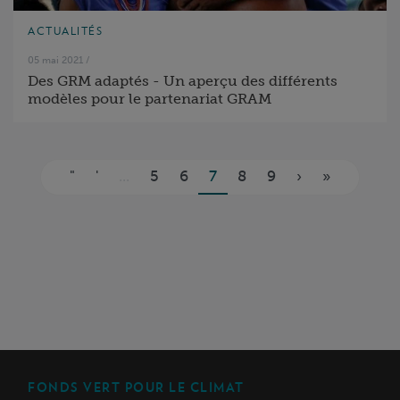
ACTUALITÉS
05 mai 2021
/
Des GRM adaptés - Un aperçu des différents
modèles pour le partenariat GRAM
Pages
"
'
...
5
6
7
8
9
›
»
FONDS VERT POUR LE CLIMAT