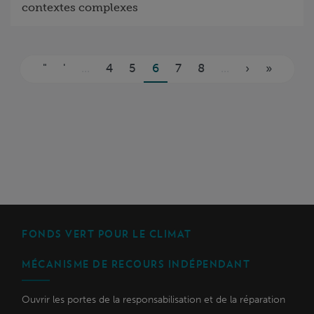
contextes complexes
Pages
"
'
...
4
5
6
7
8
...
›
»
FONDS VERT POUR LE CLIMAT
MÉCANISME DE RECOURS INDÉPENDANT
Ouvrir les portes de la responsabilisation et de la réparation