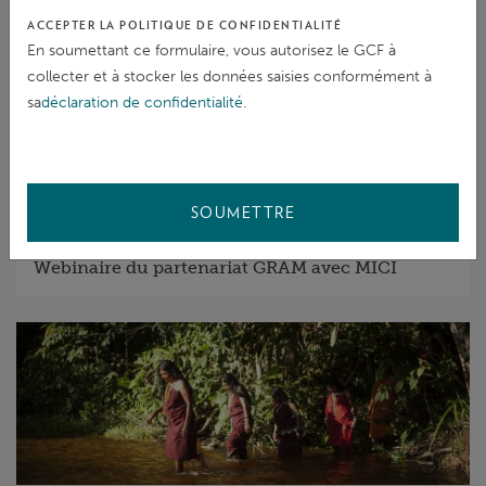
ACCEPTER LA POLITIQUE DE CONFIDENTIALITÉ
En soumettant ce formulaire, vous autorisez le GCF à
collecter et à stocker les données saisies conformément à
sa
déclaration de confidentialité
.
ACTUALITÉS
SOUMETTRE
04 Jul 2022
/
Les normes de performance dans la pratique :
Webinaire du partenariat GRAM avec MICI