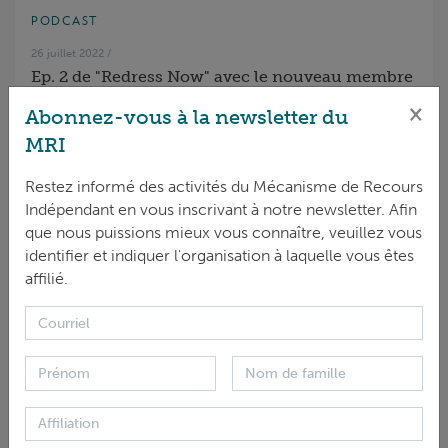
PODCAST
26 juillet 2022
/
Ep. 2 de "Redress Now" avec le nouveau membre
de l'équipe de le MRI
×
Abonnez-vous à la newsletter du
MRI
Restez informé des activités du Mécanisme de Recours
Indépendant en vous inscrivant à notre newsletter. Afin
que nous puissions mieux vous connaître, veuillez vous
identifier et indiquer l'organisation à laquelle vous êtes
affilié.
PODCAST
18 juillet 2022
/
Présentation de "Redress Now" - un nouveau
podcast de la Commission européenne. le MRI