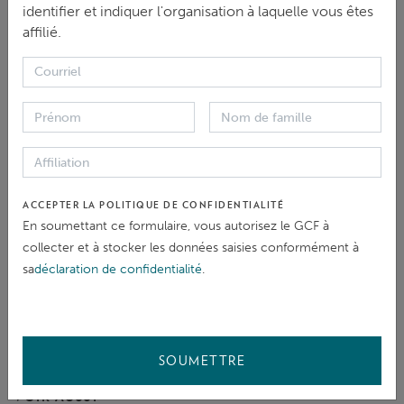
preuves pertinentes. Les demandes peuvent être
identifier et indiquer l'organisation à laquelle vous êtes
affilié.
déposées en anglais ou dans toute autre langue des
Nations Unies, avec des traductions en anglais.
Une demande peut être déposée en l'envoyant par la
poste, par courrier ou par courriel au MRI, ou en
remplissant le
formulaire en ligne
.
ACCEPTER LA POLITIQUE DE CONFIDENTIALITÉ
En soumettant ce formulaire, vous autorisez le GCF à
collecter et à stocker les données saisies conformément à
PARTAGER
sa
déclaration de confidentialité
.
SOUMETTRE
VOIR AUSSI