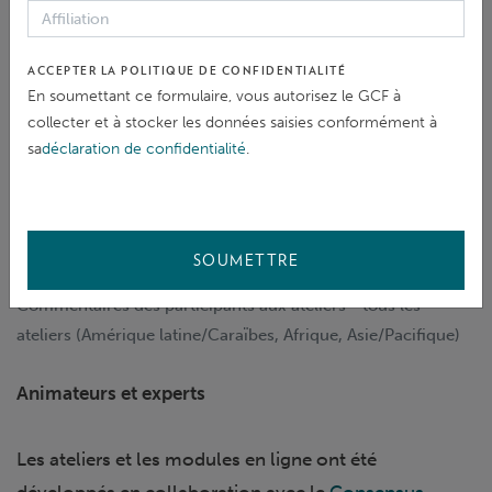
ACCEPTER LA POLITIQUE DE CONFIDENTIALITÉ
En soumettant ce formulaire, vous autorisez le GCF à
collecter et à stocker les données saisies conformément à
sa
déclaration de confidentialité
.
SOUMETTRE
Commentaires des participants aux ateliers - tous les
ateliers (Amérique latine/Caraïbes, Afrique, Asie/Pacifique)
Animateurs et experts
Les ateliers et les modules en ligne ont été