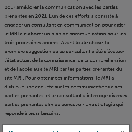
pour améliorer la communication avec les parties
prenantes en 2021. L'un de ces efforts a consisté à
engager un consultant en communication pour aider
le MRI à élaborer un plan de communication pour les
trois prochaines années. Avant toute chose, la
première suggestion de ce consultant a été d'évaluer
l'état actuel de la connaissance, de la compréhension
et de l'accès au site MRI par les parties prenantes du
site MRI. Pour obtenir ces informations, le MRI a
distribué une enquête sur les communications à ses
parties prenantes, et le consultant a interrogé diverses
parties prenantes afin de concevoir une stratégie qui
réponde à leurs besoins.
L'enquête sur la communication du site MRI, qui visait