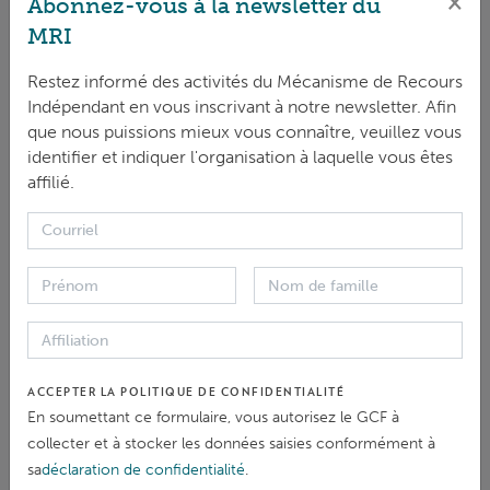
×
Abonnez-vous à la newsletter du
à déterminer dans quelle mesure les parties prenantes
MRI
connaissent et comprennent le MRI et quels sont
Restez informé des activités du Mécanisme de Recours
leurs moyens de communication préférés, a reçu plus
Indépendant en vous inscrivant à notre newsletter. Afin
de 100 réponses en une semaine seulement. Le MRI a
que nous puissions mieux vous connaître, veuillez vous
obtenu des informations très utiles qui guideront les
identifier et indiquer l'organisation à laquelle vous êtes
affilié.
efforts de communication du site MRI. Par exemple,
nous avons appris que les parties prenantes qui
comprenaient clairement les rôles et les fonctions du
site MRI étaient pour la plupart celles qui travaillent
elles-mêmes quotidiennement à la résolution des
griefs. Certaines réponses impliquaient également
une confusion potentielle entre le Secrétariat du GCF
ACCEPTER LA POLITIQUE DE CONFIDENTIALITÉ
et le MRI. Nous avons également constaté que les
En soumettant ce formulaire, vous autorisez le GCF à
collecter et à stocker les données saisies conformément à
activités du site MRIétaient perçues par beaucoup
sa
déclaration de confidentialité
.
comme des activités ponctuelles plutôt que comme