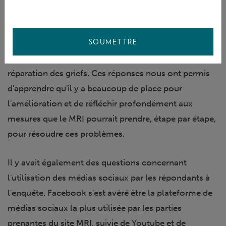
un engagement continu avec ses parties prenantes.
De nombreuses parties prenantes ne connaissaient
pas l'existence du site MRI ou ne savaient tout
SOUMETTRE
simplement pas qu'il existait une fonction de
réparation des griefs. Ces réponses nous ont permis
d'apprendre qu'il y a beaucoup de place pour
l'amélioration et de réfléchir profondément aux
mesures que le MRI pourrait prendre, étape par étape,
pour résoudre ces problèmes.
Il y avait également des questions concernant
l'utilisation des médias sociaux par les répondants à
l'enquête. Facebook s'est avéré être la plateforme de
médias sociaux la plus utilisée par les parties
prenantes du site MRI, suivie de Youtube et de