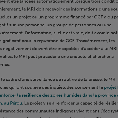
vent être lancées automatiquement lorsque trois conditi
mièrement, le MRI doit recevoir des informations d'une so
quelles un projet ou un programme financé par GCF a ou p
gatif sur une personne, un groupe de personnes ou une
ement, l'information, si elle est vraie, doit avoir le pot
significatif pour la réputation de GCF. Troisièmement, les
 négativement doivent être incapables d'accéder à le MRI.
mplies, le MRI peut procéder à une enquête et chercher à
èmes.
le cadre d'une surveillance de routine de la presse, le MRI 
icles qui ont soulevé des inquiétudes concernant le
projet
renforcer la résilience des zones humides dans la province 
, au Pérou
. Le projet vise à renforcer la capacité de résilie
sistance des communautés indigènes vivant dans l'écosy