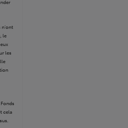
ander
s n'ont
 le
ieux
r les
lle
ntion
.
u Fonds
t cela
sus.