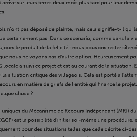
 arrive sur leurs terres deux mois plus tard pour leur dem
es.
eois n'ont pas déposé de plainte, mais cela signifie-t-il qu'il
que certainement pas. Dans ce scénario, comme dans la vie,
ujours le produit de la félicité ; nous pouvons rester silenc
que nous ne voyons pas d'autre option. Heureusement pou
locale a suivi ce projet et est au courant de la situation. E
r la situation critique des villageois. Cela est porté à l'atte
ours en matière de griefs de l'entité qui finance le projet
uelque chose ?
ns uniques du Mécanisme de Recours Indépendant (MRI) d
 (GCF) est la possibilité d'initier soi-même une procédure, e
quement pour des situations telles que celle décrite ci-des