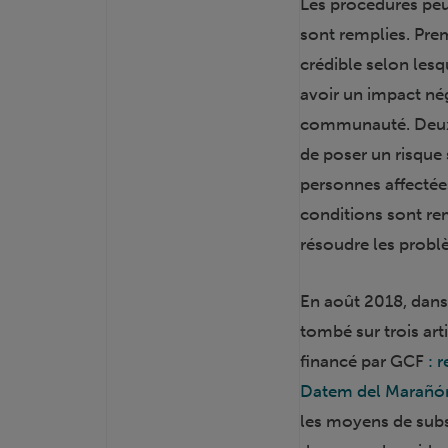
Les procédures peu
sont remplies. Pre
crédible selon les
avoir un impact né
communauté. Deuxièm
de poser un risque 
personnes affectées
conditions sont re
résoudre les probl
En août 2018, dans 
tombé sur trois art
financé par GCF
: 
Datem del Marañón
les moyens de sub