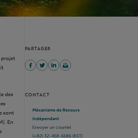
PARTAGER
 projet
it
le des
CONTACT
des
Mécanisme de Recours
ne sont
Indépendant
M). En
Envoyer un courriel
e
(+82) 32-458-6186 (KST)