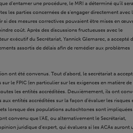
ue d'entamer une procédure, le MRI a déterminé qu'il sera
tes les parties concernées de s'engager directement avec 
oir si des mesures correctives pouvaient être mises en œuv
indre coût. Après des discussions fructueuses avec le
ecteur exécutif du Secrétariat, Yannick Glemarec, a accepté 
ments assortis de délais afin de remédier aux problèmes
ion ont été convenus. Tout d'abord, le secrétariat a accep
s sur le FPIC (en particulier sur les exigences en matière de
outes les entités accréditées. Deuxièmement, ils ont con
s aux entités accréditées sur la façon d'évaluer les risques 
ojets lorsque des populations autochtones sont impliquées
ont convenu que l'AE, ou alternativement le Secrétariat,
nion juridique d'expert, qui évaluera si les ACAs auront 