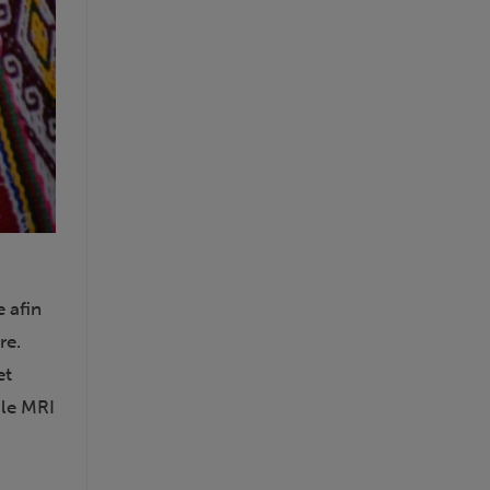
e afin
re.
et
 le MRI