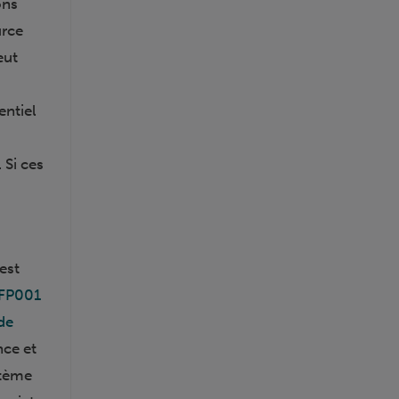
ons
urce
eut
entiel
 Si ces
est
 FP001
de
nce et
stème