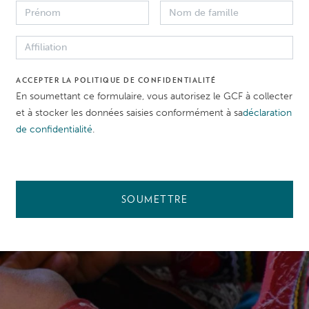
, qui est basée sur les normes environnementales et socia
égorisation affectera, par exemple, la nature et la profond
 engagements environnementaux et sociaux futurs liés au p
ACCEPTER LA POLITIQUE DE CONFIDENTIALITÉ
En soumettant ce formulaire, vous autorisez le GCF à collecter
et à stocker les données saisies conformément à sa
déclaration
de confidentialité
.
SOUMETTRE