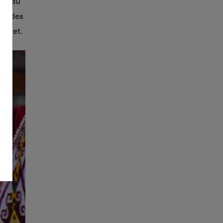
les du
eur des
rojet.