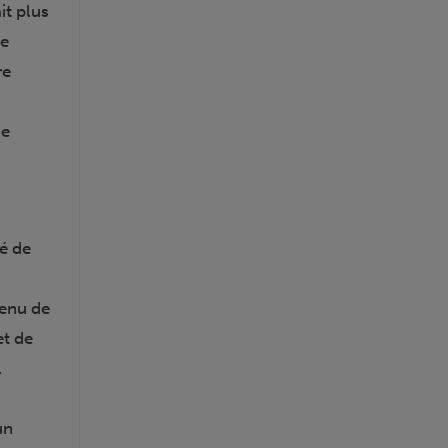
it plus
le
re
de
té de
venu de
et de
.
un