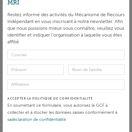
MRI
South Korea.
Restez informé des activités du Mécanisme de Recours
Indépendant en vous inscrivant à notre newsletter. Afin
Apply by 6 July:
https://bit.ly/45VBf0u
que nous puissions mieux vous connaître, veuillez vous
identifier et indiquer l'organisation à laquelle vous êtes
2) Compliance Expert and Investigator Consultants
affilié.
(Roster)
The IRM is developing a roster of remote consultants
with expertise in social and environmental safeguards
and compliance investigations to help
manage complaints from communities affected by
ACCEPTER LA POLITIQUE DE CONFIDENTIALITÉ
GCF-funded projects. This is a remote position.
En soumettant ce formulaire, vous autorisez le GCF à
Occasional field missions may be required.
collecter et à stocker les données saisies conformément à
sa
déclaration de confidentialité
.
Apply by 25 June:
https://bit.ly/43LnyQw