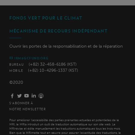
FONDS VERT POUR LE CLIMAT
MÉCANISME DE RECOURS INDÉPENDANT
Ouvrir les portes de la responsabilisation et de la réparation
IRM@GCFUND.ORG
(+82) 32-458-6186 (KST)
BUREAU
(+82) 10-4296-1337 (KST)
MOBILE
©2020
S'ABONNER À
NOTRE NEWSLETTER
Pour améliorer l'accessibilité des parties prenantes actuelles et potentielles de le
MRI, le MRIa introduit un outil de traduction automatique sur son site web. Le
MRIrévise et édite manuellement les traductions automatiques tous les trois mois.
Bien que le MRImette tout en œuvre pour assurer l'exactitude des traductions, le