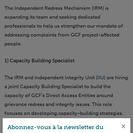
The Independent Redress Mechanism (IRM) is
expanding its team and seeking dedicated
professionals to help us strengthen our mandate of
addressing complaints from GCF project-affected
people.
1) Capacity Building Specialist
The IRM and Independent Integrity Unit (
IIU
) are hiring
a joint Capacity Building Specialist to build the
capacity of GCF’s Direct Access Entities around
grievance redress and integrity issues. This role
focuses on developing capacity-building strategies,
conducting workshops and webinars, and fostering
×
Abonnez-vous à la newsletter du
collaborative opportunities. The position is based in