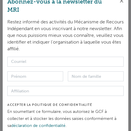
×
Abonnez-vous à la newsletter du
MRI
Climate redress in Africa with the IRM of the
Restez informé des activités du Mécanisme de Recours
GCF
Indépendant en vous inscrivant à notre newsletter. Afin
que nous puissions mieux vous connaître, veuillez vous
14 August 2024 /
Virtual
identifier et indiquer l'organisation à laquelle vous êtes
affilié.
ACCEPTER LA POLITIQUE DE CONFIDENTIALITÉ
En soumettant ce formulaire, vous autorisez le GCF à
collecter et à stocker les données saisies conformément à
sa
déclaration de confidentialité
.