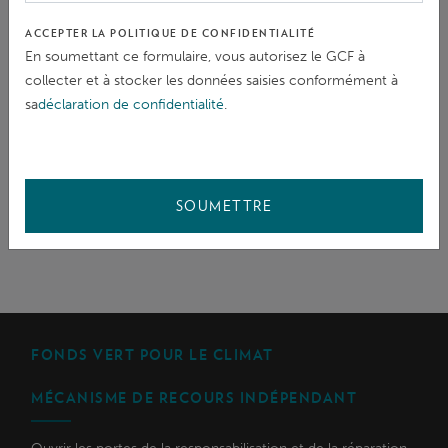
TYPE DE DOCUMENT
ACCEPTER LA POLITIQUE DE CONFIDENTIALITÉ
En soumettant ce formulaire, vous autorisez le GCF à
collecter et à stocker les données saisies conformément à
sa
déclaration de confidentialité
.
PARTAGER
SOUMETTRE
FONDS VERT POUR LE CLIMAT
MÉCANISME DE RECOURS INDÉPENDANT