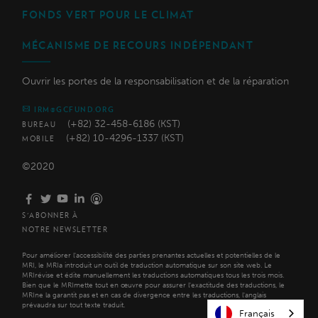
FONDS VERT POUR LE CLIMAT
MÉCANISME DE RECOURS INDÉPENDANT
Ouvrir les portes de la responsabilisation et de la réparation
IRM@GCFUND.ORG
(+82) 32-458-6186 (KST)
BUREAU
(+82) 10-4296-1337 (KST)
MOBILE
©2020
S'ABONNER À
NOTRE NEWSLETTER
Pour améliorer l'accessibilité des parties prenantes actuelles et potentielles de le
MRI, le MRIa introduit un outil de traduction automatique sur son site web. Le
MRIrévise et édite manuellement les traductions automatiques tous les trois mois.
Bien que le MRImette tout en œuvre pour assurer l'exactitude des traductions, le
MRIne la garantit pas et en cas de divergence entre les traductions, l'anglais
prévaudra sur tout texte traduit.
Français