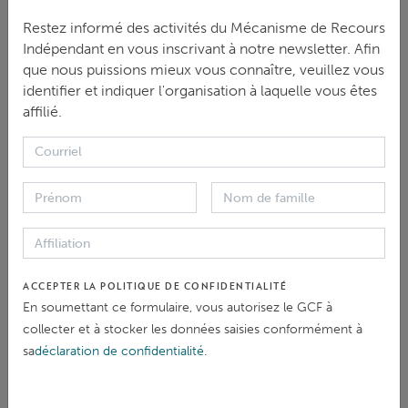
Restez informé des activités du Mécanisme de Recours
Indépendant en vous inscrivant à notre newsletter. Afin
TÉLÉCHARGER
que nous puissions mieux vous connaître, veuillez vous
identifier et indiquer l'organisation à laquelle vous êtes
ENGLISH
|
PDF
|
361.1 KB
affilié.
In May 2024, the IRM sent out a survey to various
stakeholders who interacted with the IRM in 2023,
including complainants, requesters, civil society
representatives, accredited entities, GCF colleagues
ACCEPTER LA POLITIQUE DE CONFIDENTIALITÉ
and other stakeholders. The purpose of the survey
En soumettant ce formulaire, vous autorisez le GCF à
was to evaluate the IRM’s performance and identify
collecter et à stocker les données saisies conformément à
areas of improvement.
sa
déclaration de confidentialité
.