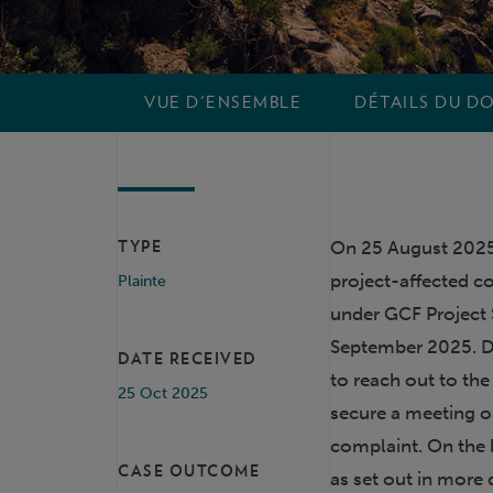
VUE D'ENSEMBLE
DÉTAILS DU DO
On 25 August 2025,
TYPE
project-affected c
Plainte
under GCF Project 
September 2025. Du
DATE RECEIVED
to reach out to th
25 Oct 2025
secure a meeting or
complaint. On the b
CASE OUTCOME
as set out in more 