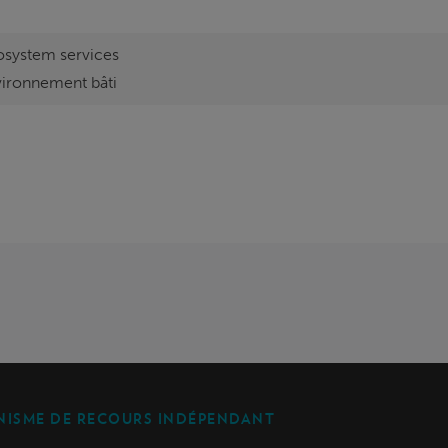
system services
nvironnement bâti
ISME DE RECOURS INDÉPENDANT