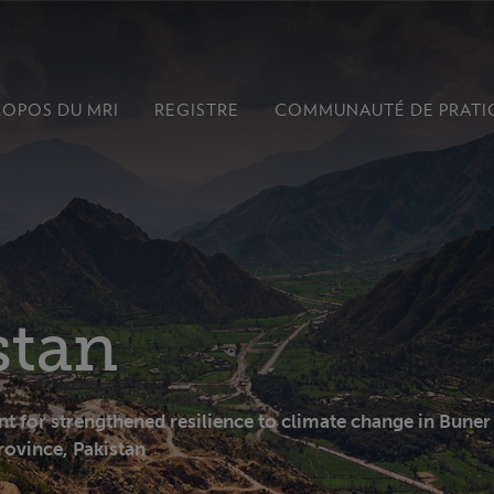
ROPOS
DU MRI
REGISTRE
COMMUNAUTÉ DE
PRATI
stan
 for strengthened resilience to climate change in Buner
rovince, Pakistan