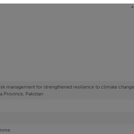
A
risk management for strengthened resilience to climate change 
 Province, Pakistan
amme