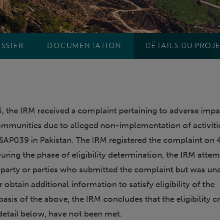
SSIER
DOCUMENTATION
DÉTAILS DU PROJ
 the IRM received a complaint pertaining to adverse impa
ommunities due to alleged non-implementation of activiti
SAP039 in Pakistan. The IRM registered the complaint on 
ring the phase of eligibility determination, the IRM atte
e party or parties who submitted the complaint but was un
 obtain additional information to satisfy eligibility of the
asis of the above, the IRM concludes that the eligibility cri
detail below, have not been met.