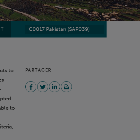
C0017 Pakistan (SAP039)
ET
cts to
PARTAGER
es
4
mpted
able to
teria,