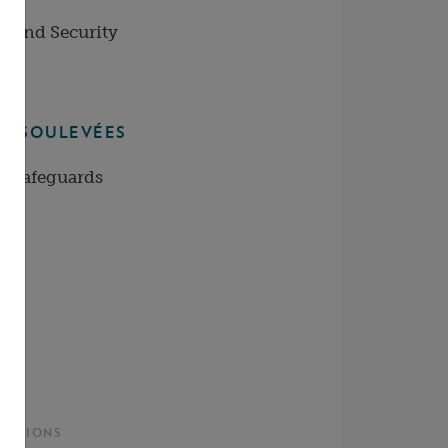
y and Security
CF SOULEVÉES
l Safeguards
ERSIONS