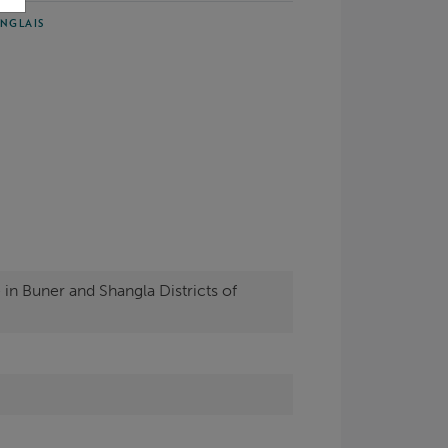
NGLAIS
in Buner and Shangla Districts of