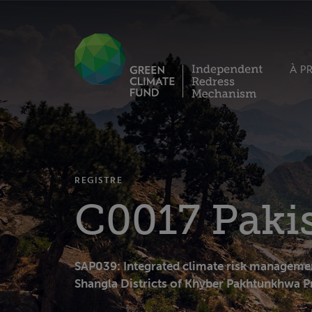
À P
REGISTRE
C0017 Paki
SAP039: Integrated climate risk management
Shangla Districts of Khyber Pakhtunkhwa P