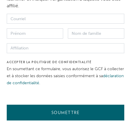
affilié.
Community Health, Safet
LES POLITIQUES DU G
Environmental and Socia
ACCEPTER LA POLITIQUE DE CONFIDENTIALITÉ
En soumettant ce formulaire, vous autorisez le GCF à collecter
et à stocker les données saisies conformément à sa
déclaration
de confidentialité
.
SOUMETTRE
V