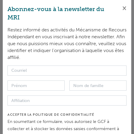
×
Les populations autochtones
Abonnez-vous à la newsletter du
Processus d'approbation des projets
MRI
Restez informé des activités du Mécanisme de Recours
Indépendant en vous inscrivant à notre newsletter. Afin
que nous puissions mieux vous connaître, veuillez vous
identifier et indiquer l'organisation à laquelle vous êtes
affilié.
DOCUMENTATION
Résumé du rapport d'enquête
préliminaire et des engagements
pris par le secrétariat de GCF
|
ACCEPTER LA POLITIQUE DE CONFIDENTIALITÉ
ANGLAIS
ESPAÑOL
En soumettant ce formulaire, vous autorisez le GCF à
collecter et à stocker les données saisies conformément à
Première demande de prorogation